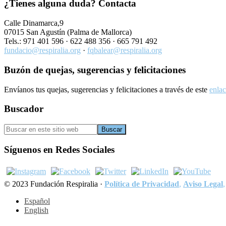
¿Tienes alguna duda? Contacta
Calle Dinamarca,9
07015 San Agustín (Palma de Mallorca)
Tels.: 971 401 596 ·
622 488 356
· 665 791 492
fundacio@respiralia.org
·
fqbalear@respiralia.org
Buzón de quejas, sugerencias y felicitaciones
Envíanos tus quejas, sugerencias y felicitaciones a través de este
enla
Buscador
Buscar
en
este
Síguenos en Redes Sociales
sitio
web
© 2023 Fundación Respiralia ·
Política de Privacidad
,
Aviso Legal
,
Español
English