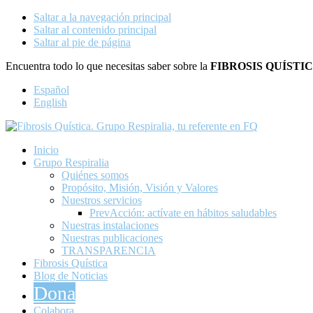
Saltar a la navegación principal
Saltar al contenido principal
Saltar al pie de página
Encuentra todo lo que necesitas saber sobre la
FIBROSIS QUÍSTI
Español
English
Encuentra todo lo que necesitas saber sobre Fibrosis Quística
Inicio
Fibrosis Quística. Grupo Respira
Grupo Respiralia
Quiénes somos
Propósito, Misión, Visión y Valores
Nuestros servicios
PrevAcción: actívate en hábitos saludables
Nuestras instalaciones
Nuestras publicaciones
TRANSPARENCIA
Fibrosis Quística
Blog de Noticias
Dona
Colabora