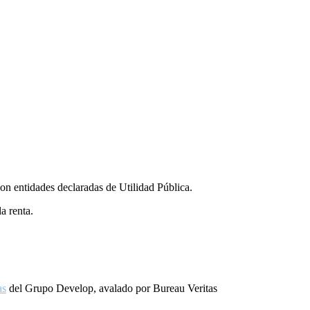
Santa
Magdalena
Sofía
colabora
con
Respiralia
on entidades declaradas de Utilidad Pública.
a renta.
as
del Grupo Develop, avalado por Bureau Veritas