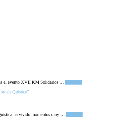
acerca
enta el evento XVII KM Solidarios …
Leer más
deXVII
KM
Solidarios
contra
la
Fibrosis
acerca
s Quística ha vivido momentos muy …
Leer más
Quística
deRespiralia
2026